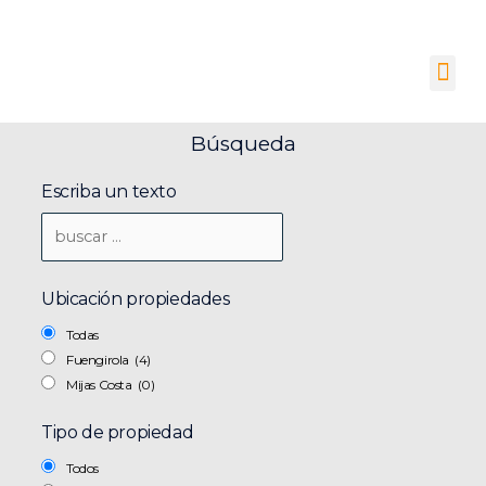
Ir
Alquiler de pisos, locales
al
comerciales y plazas de
aparcamiento
contenido
Me
633 090 005
info@optimaalquiler.com
Búsqueda
Escriba un texto
Ubicación propiedades
Todas
Fuengirola
(4)
Mijas Costa
(0)
Tipo de propiedad
Todos