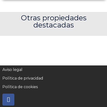
n
c
i
e
e
t
m
b
t
Otras propiedades
a
o
e
i
destacadas
o
r
l
k
Aviso legal
Política de privacidad
Política de cookies
F
a