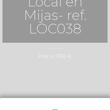
Local en
Mijas- ref.
LOC038
Precio: 1950 €