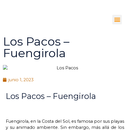
Ir
Alquiler de pisos, locales
al
comerciales y plazas de
aparcamiento
contenido
Me
633 090 005
info@optimaalquiler.com
Los Pacos –
Fuengirola
junio 1, 2023
Los Pacos – Fuengirola
Fuengirola, en la Costa del Sol, es famosa por sus playas
y su animado ambiente. Sin embargo, más allá de los