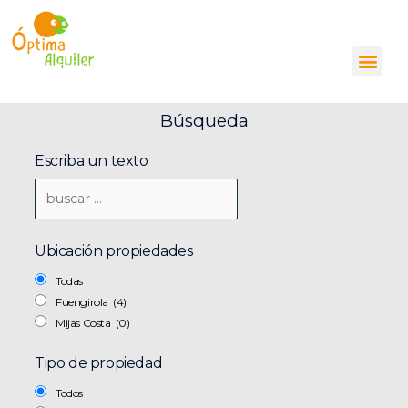
Ir
Alquiler de pisos, locales
al
comerciales y plazas de
aparcamiento
contenido
Me
633 090 005
info@optimaalquiler.com
Búsqueda
Escriba un texto
Ubicación propiedades
Todas
Fuengirola
(4)
Mijas Costa
(0)
Tipo de propiedad
Todos