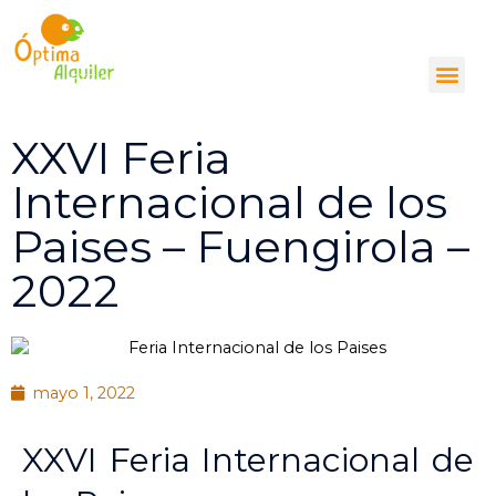
Ir
Alquiler de pisos, locales
al
comerciales y plazas de
aparcamiento
contenido
Me
633 090 005
info@optimaalquiler.com
XXVI Feria
Internacional de los
Paises – Fuengirola –
2022
mayo 1, 2022
XXVI Feria Internacional de