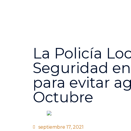
Ir
Alquiler de pisos, locale
al
comerciales y plazas de
aparcamiento
contenido
633 090 005
info@optimaalquiler.com
La Policía Lo
Seguridad en 
para evitar a
Octubre
septiembre 17, 2021