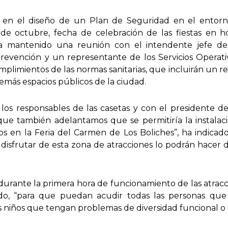
a en el diseño de un Plan de Seguridad en el entorno
de octubre, fecha de celebración de las fiestas en h
ha mantenido una reunión con el intendente jefe de 
revención y un representante de los Servicios Operativ
limientos de las normas sanitarias, que incluirán un ref
demás espacios públicos de la ciudad.
n los responsables de las casetas y con el presidente 
nque también adelantamos que se permitiría la instalac
imos en la Feria del Carmen de Los Boliches”, ha indica
isfrutar de esta zona de atracciones lo podrán hacer d
durante la primera hora de funcionamiento de las atraccion
do, “para que puedan acudir todas las personas que 
s niños que tengan problemas de diversidad funcional o 